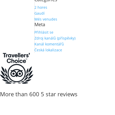
2 hores
Gaudí
Més venudes
Meta
Přihlásit se
Zdroj kanálů (příspěvky)
Kanál komentářů
Česká lokalizace
More than 600 5 star reviews
Who said a tourist tour was boring? 
Rebeca nos acompañó desde La Pedrera hasta el barrio Gótico de B