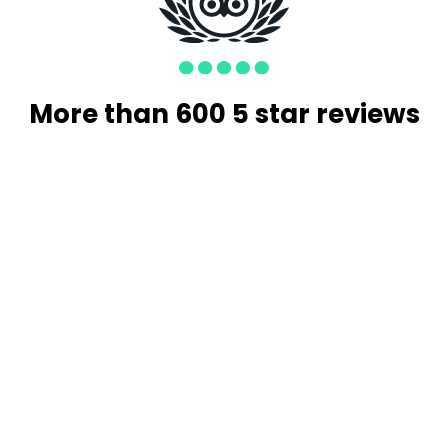
More than 600 5 star reviews
r was boring? Rebeca, breaking my
edrera hasta el barrio Gótico de Barcelona,
a antigua ciudad. Combina perfectamente el r
na experiencia muy muy dinámica y también div
iones haciéndolas amenas y nada pesadas, de 
 facilidad de conectar con los chicos (de 12 a
la, increíble !
spectos a destacar.