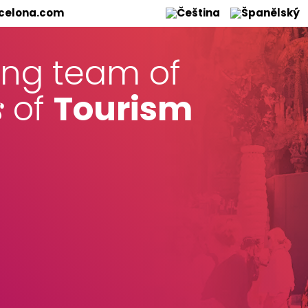
celona.com
ung team of
s
of
Tourism