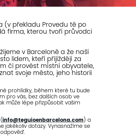
 (v překladu Provedu tě po
á firma, kterou tvoří průvodci
 žijeme v Barceloně a že naší
o lidem, kteří přijíždějí za
 či provést místní obyvatele,
oznat svoje město, jeho historii
é prohlídky, během které tu bude
om pro vás, bez dalších osob ve
ak může lépe přizpůsobit vašim
(
info@teguioenbarcelona.com
) a
 jakékoliv dotazy. Vynasnažíme se
 odpověď.