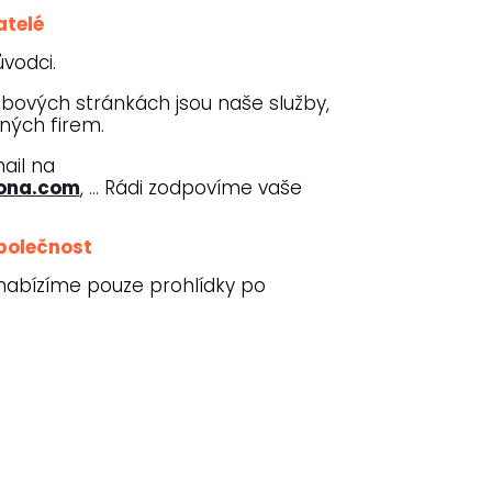
atelé
vodci.
bových stránkách jsou naše služby,
ných firem.
ail na
lona.com
, … Rádi zodpovíme vaše
polečnost
 nabízíme pouze prohlídky po