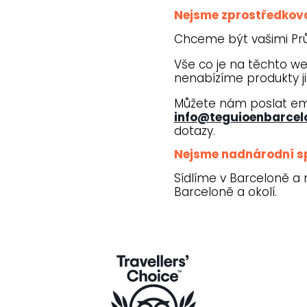
Nejsme zprostředkov
Chceme být vašimi Prů
Vše co je na těchto we
nenabízíme produkty ji
Můžete nám poslat em
info@teguioenbarce
dotazy.
Nejsme nadnárodní s
Sídlíme v Barceloně a
Barceloně a okolí.