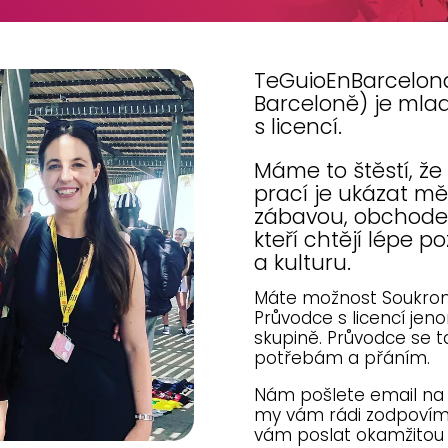
TeGuioEnBarcelona
Barceloně) je mlad
s licencí.
Máme to štěstí, že
prací je ukázat měst
zábavou, obchodem
kteří chtějí lépe p
a kulturu.
Máte možnost Soukrom
Průvodce s licencí jen
skupině. Průvodce se t
potřebám a přáním.
Nám pošlete email na 
my vám rádi zodpovíme
vám poslat okamžitou