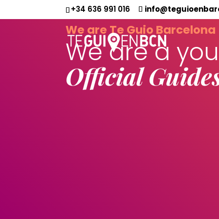
+34 636 991 016
info@teguioenbar
We are Te Guio Barcelona
We are a yo
Official Guide